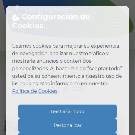
Configuración de
Cookies
Usamos cookies para mejorar su experiencia
de navegación, analizar nuestro tráfico y
NOTICIAS
mostrarle anuncios o contenidos
personalizados. Al hacer clic en “Aceptar todo”
Profesión Perpetua
usted da su consentimiento a nuestro uso de
las cookies. Más información en nuestra
DIC. 23, 2024
Política de Cookies
.
/
Venezuela
Rechazar todo
Personalizar