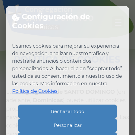
Configuración de
Cookies
Usamos cookies para mejorar su experiencia
de navegación, analizar nuestro tráfico y
POLÍTICA DE COOKIES
mostrarle anuncios o contenidos
personalizados. Al hacer clic en “Aceptar todo”
usted da su consentimiento a nuestro uso de
las cookies. Más información en nuestra
Política de Cookies
.
La
Congregación de SANTO DOMINGO
(en
adelante,
Dominicas
) puede utilizar cookies
propias y de terceros, cuando un usuario
Rechazar todo
navega por los sitios y páginas de la web. Las
Personalizar
cookies son ficheros enviados a un
navegador por medio de un servidor web