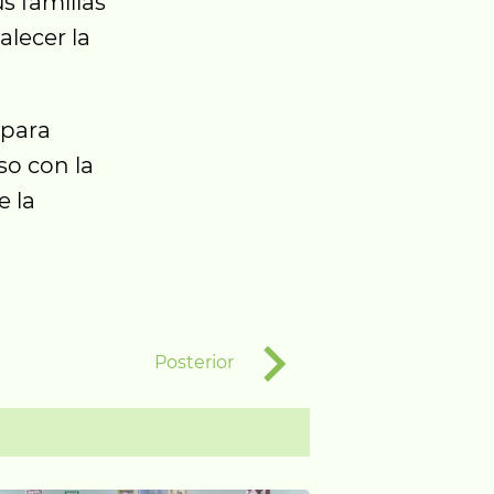
s familias
alecer la
 para
so con la
e la
Posterior