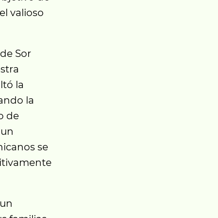
el valioso
de Sor
stra
ltó la
ando la
o de
 un
nicanos se
sitivamente
 un