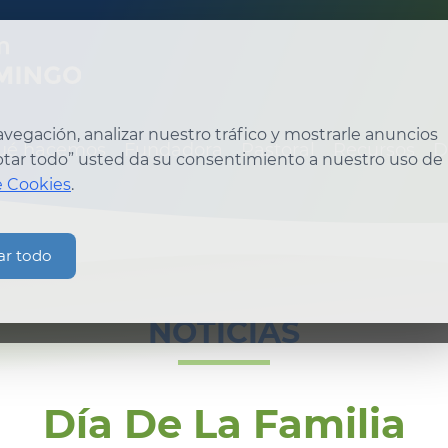
egación, analizar nuestro tráfico y mostrarle anuncios
ué hacemos
Fundadora
Pastoral
Recursos
D
eptar todo” usted da su consentimiento a nuestro uso de
e Cookies
.
ar todo
NOTICIAS
Día De La Familia