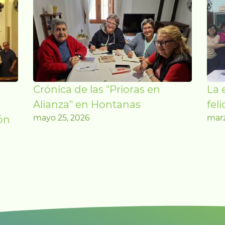
Crónica de las "Prioras en
La 
a
Alianza" en Hontanas
feli
mayo 25, 2026
marz
ón