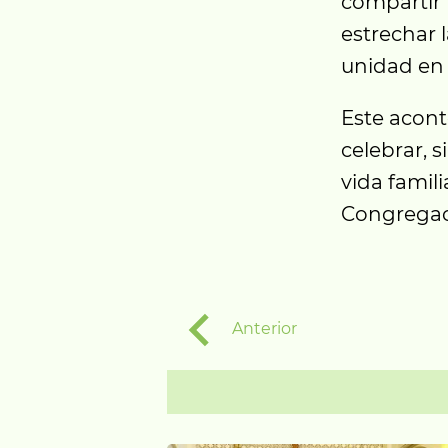
compartir 
estrechar 
unidad en 
Este acont
celebrar, 
vida famil
Congregac
Anterior