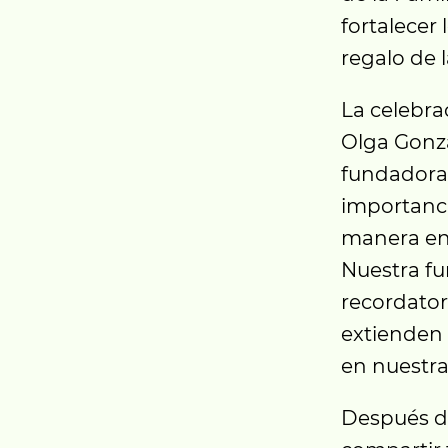
fortalecer 
regalo de l
La celebra
Olga Gonzá
fundadora, 
importanci
manera en 
Nuestra fu
recordator
extienden 
en nuestras
Después de