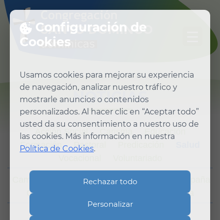
Configuración de
Cookies
Usamos cookies para mejorar su experiencia
de navegación, analizar nuestro tráfico y
NOTICIAS
mostrarle anuncios o contenidos
personalizados. Al hacer clic en “Aceptar todo”
usted da su consentimiento a nuestro uso de
Acción Social
Carisma
Educación
las cookies. Más información en nuestra
Formación
Pastoral
Predicación
Salud
Política de Cookies
.
Vocacional
Voluntariado
Camerún
Colombia
Congo
Cuba
España
Rechazar todo
Online
Tailandia
Ucrania
Venezuela
Personalizar
2026
2025
2024
2023