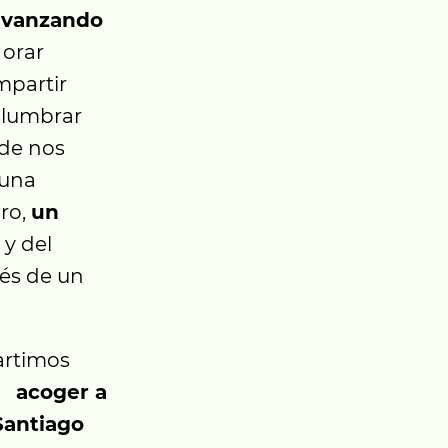
 avanzando
 orar
mpartir
islumbrar
nde nos
 una
ro,
un
 y del
ués de un
artimos
e acoger a
Santiago