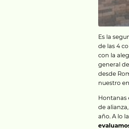
Es la segu
de las 4 co
con la ale
general d
desde Roma
nuestro en
Hontanas e
de alianza
año. A lo 
evaluamos