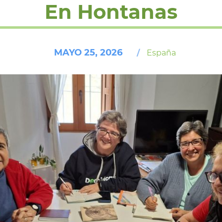
En Hontanas
MAYO 25, 2026
/
España