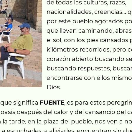
de todas las culturas, razas,
nacionalidades, creencias… 
por este pueblo agotados por
que llevan caminando, abra
el sol, con los pies cansados 
kilómetros recorridos, pero c
corazón abierto buscando se
buscando respuestas, busc
encontrarse con ellos mismo
Dios.
que significa
FUENTE
, es para estos peregri
oasis después del calor y del cansancio del 
la tarde, en la plaza del pueblo, nos ven a n
a escucharles, a aliviarles, encuentran sin du