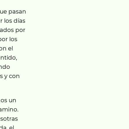
que pasan
 los días
sados por
por los
on el
ntido,
ando
s y con
nos un
camino.
osotras
da, el