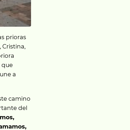
s prioras
 Cristina,
riora
 que
 une a
ste camino
tante del
amos,
ramamos,