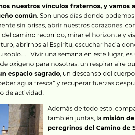
mos nuestros vínculos fraternos, y vamos
sueño común
. Son unos días donde podemos
ente sin prisas, abrir nuestros corazones, co
r del camino recorrido, mirar el horizonte y v
uturo, abrirnos al Espíritu, escuchar hacia do
 soplo…. Vivir una semana en este lugar, es
e oxígeno para nosotras, un respirar aire pu
un espacio sagrado
, un descanso del cuerpo
beber agua fresca” y recuperar fuerzas desp
o de actividad.
Además de todo esto, comp
también juntas, la
misión d
peregrinos del Camino de 