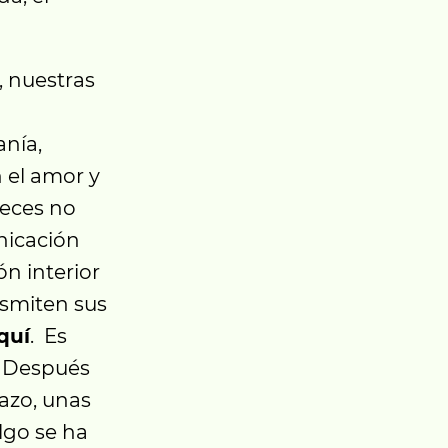
, nuestras
anía,
n el amor y
veces no
nicación
ón interior
rasmiten sus
quí
. Es
. Después
azo, unas
lgo se ha