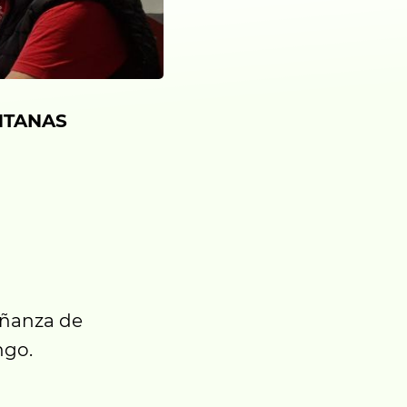
NTANAS
eñanza de
ngo.