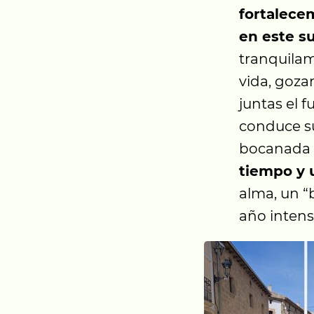
fortalece
en este 
tranquilam
vida, goza
juntas el f
conduce su
bocanada d
tiempo y 
alma, un “
año intens