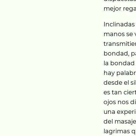
mejor regal
Inclinadas
manos se v
transmitie
bondad, pa
la bondad 
hay palabr
desde el si
es tan cier
ojos nos d
una experi
del masaje
lagrimas q