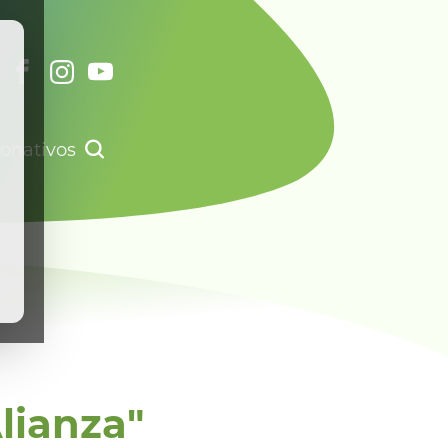
onativos
lianza"