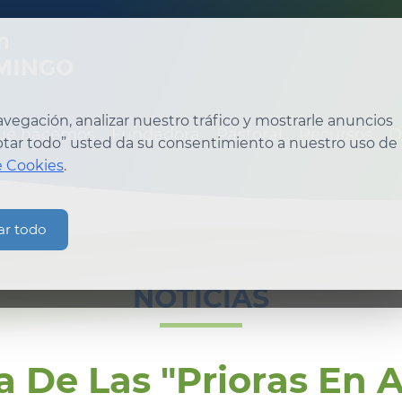
egación, analizar nuestro tráfico y mostrarle anuncios
ué hacemos
Fundadora
Pastoral
Recursos
D
eptar todo” usted da su consentimiento a nuestro uso de
e Cookies
.
ar todo
NOTICIAS
a De Las "Prioras En A